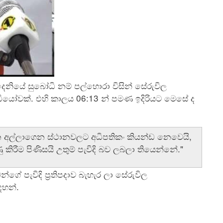
නියේ සුබෝධි නම් පල්හොරා විසින් සේරුවිල
ියෝවක්. එහි කාලය 06:13 න් පමණ ඉදිරියට මෙසේ ද
ාන අල්ලාගෙන ස්ථානවලට අධිපතිකං කියන්ඩ නෙවෙයි,
ු කිරීම පිණිසයි උතුම් පැවිදි බව ලබලා තියෙන්නේ."
ේ පැවිදි ප්‍රතිපදාව බැහැර ලා සේරුවිල
ඳහන්.