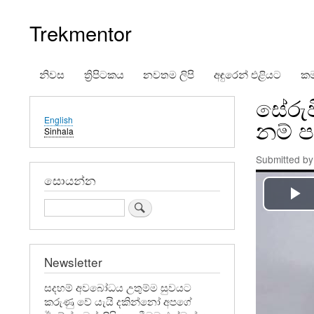
Trekmentor
නිවස
ත්‍රිපිටකය
නවතම ලිපි
අඳුරෙන් එළියට
කම
Main
සේරුව
navigation
English
නම් 
Sinhala
Submitted b
සොයන්න
Search
Newsletter
සදහම් අවබෝධය උතුම්ම සුවයට
කරුණු වේ යැයි දකින්නෝ අපගේ