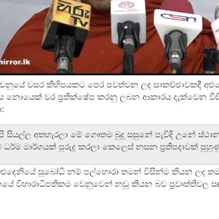
ෙනුයේ වසර කිහිපයකට පෙර පවත්වන ලද සාකච්ඡාවකදී අළුදෙ
ය නොයෙක් වර ප්‍රතික්ෂේප කරනු ලබන ආකාරය දැක්වෙන වීඩ
:
ි සියල්ල අතහැරලා මේ ගෞතම බුදු සසුනේ පැවිදි උනේ ස්ථ
් ධර්ම මාර්ගයක් පුරුදු කරලා කෙලෙස් නසන ප්‍රතිපදාවක් පුහුණ
ළුදෙනියේ සුබෝධි නම් පල්හොරා තමන් විසින්ම කියන ලද තමන්ග
නයේ විහාරාධිපතිකම වෙනුවෙන් නඩු කියන බව ප්‍රවෘත්තිවල ස