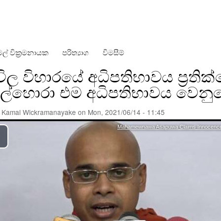
Skip
to
main
content
ල් වික්‍රමනායක
පරිත්‍යාග
විමසීම්
ිල විහාරයේ අධිපතිභාවය ප්‍රති
පල්හොරා එම අධිපතිභාවය වෙනුව
y
Kamal Wickramanayake
on
Mon, 2021/06/14 - 11:45