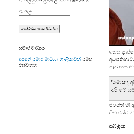
ඊමේල් පුවත් ලිපිය ලැබීමට එක්වන්න.
ඊමේල්:
සමාජ මාධ්‍යය
ඉහත දැක්ව
අධිපතිභාව
අපගේ සමාජ මාධ්‍යය නාලිකාවන්
සමඟ
එක්වන්න.
පැවසෙනවා
"මොකද අප
අපි මේ යම
එසේත් කී අ
විහාරස්ථා
සබැඳිය: