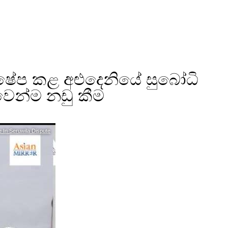
ක්ෂේප කළ අළුදෙනියේ සුබෝධි
ෙන්ම නඩු කීම