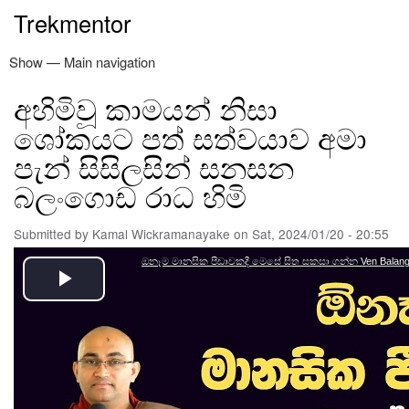
Skip
Trekmentor
to
main
Show — Main navigation
Main
content
navigation
අහිමිවූ කාමයන් නිසා
නිවස
ත්‍රිපිටකය
නවතම ලිපි
අඳුරෙන් එළියට
කමල් වික්‍රමනායක
පරිත්‍යාග
විමසීම්
ශෝකයට පත් සත්වයාව අමා
පැන් සිසිලසින් සනසන
බලංගොඩ රාධ හිමි
Submitted by
Kamal Wickramanayake
on
Sat, 2024/01/20 - 20:55