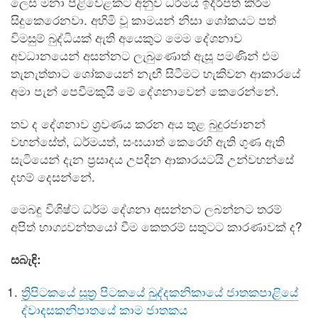
ලෙස මනා පිළිවෙළකට අනුව ධර්මය ඉදිරිපත් කිරීම
සිදුකෙරෙනවා. අහිමි වූ කාමයන් නිසා ශෝකයට පත්
විමසුම් බුද්ධියක් ඇති අයෙකුට මෙම දේශනාව
අවධානයෙන් අසන්නට ලැබුණොත් ඇසූ පමණින් එම
තැනැත්තාට ශෝකයෙන් නැඟී සිටීමට හැකිවන ආකාරයේ
අමා පැන් පෙවීමකුයි මේ දේශනාවෙන් කෙරෙන්නේ.
තව ද දේශනාව ශ්‍රවණය කරන අය තුළ බුදුරජානන්
වහන්සේත්, ධර්මයත්, සංඝයාත් කෙරෙහි ඇති ගුණ ඇති
සැටියෙන් දැන ප්‍රසාදය උපදින ආකාරයටයි උන්වහන්සේ
දහම් දෙසන්නේ.
මෙබඳු විශිෂ්ට ධර්ම දේශනා අසන්නට ලබන්නට තරම්
අපිත් භාග්‍යවන්තයෝ වීම කෙතරම් සතුටට කාරණාවක් ද?
සබැඳි:
ත්‍රිපිටකයේ සූත්‍ර පිටකයේ ඛුද්‌දකනිකායේ ජාතකපාළියේ
ද්‌වාදසකනිපාතයේ කාම ජාතකය