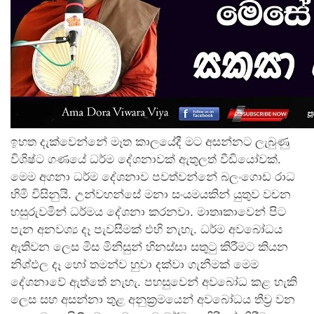
ඉහත දැක්වෙන්නේ මෑත කාලයේදී මට අසන්නට ලැබුණු
විශිෂ්ට ගණයේ ධර්ම දේශනාවක් ඇතුලත් වීඩියෝවක්.
මෙම අගනා ධර්ම දේශනාව පවත්වන්නේ බලංගොඩ රාධ
හිමි විසිනුයි. උන්වහන්සේ මනා සංයමයකින් යුතුව වචන
හසුරුවමින් ධර්මය දේශනා කරනවා. මාතෘකාවෙන් පිට
පැන අනවශ්‍ය දෑ පැවසීමක් එහි නැහැ. ධර්ම අවබෝධය
ඇතිවන ලෙස මිස මිනිසුන් හිනස්සා සතුටු කිරීමට කියන
නිශ්ඵල දෑ හෝ තමන්ව හුවා දක්වා ගැනීමක් මෙම
දේශනාවේ ඇත්තේ නැහැ. පහසුවෙන් අවබෝධ කළ හැකි
ලෙස සහ අසන්නා තුළ අනුක්‍රමයෙන් අවබෝධය තීව්‍ර වන