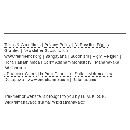
Terms & Conditions
|
Privacy Policy
|
All Possible Rights
Granted
|
Newsletter Subscription
www.trekmentor.org
|
Sangayana
|
Buddhism
|
Right Religion
|
Hora Rahath Maga
|
Sorry Adaham Monastery
|
Mahanayaka
|
Adhikarana
aDhamma Wheel
|
imPure Dhamma
|
Sutta - Mehema Una
Desapuwa
|
www.endchannel.com
|
Ratahadamu
Trekmentor website is brought to you by H. M. K. S. K.
Wickramanayake (Kamal Wickramanayake).