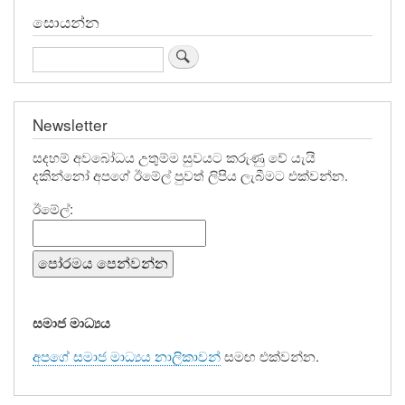
නිසා
සොයන්න
ශෝකයට
Search
පත්
සත්වයාව
Newsletter
අමා
සදහම් අවබෝධය උතුම්ම සුවයට කරුණු වේ යැයි
පැන්
දකින්නෝ අපගේ ඊමේල් පුවත් ලිපිය ලැබීමට එක්වන්න.
සිසිලසින්
ඊමේල්:
සනසන
බලංගොඩ
රාධ
හිමි
සමාජ මාධ්‍යය
අපගේ සමාජ මාධ්‍යය නාලිකාවන්
සමඟ එක්වන්න.