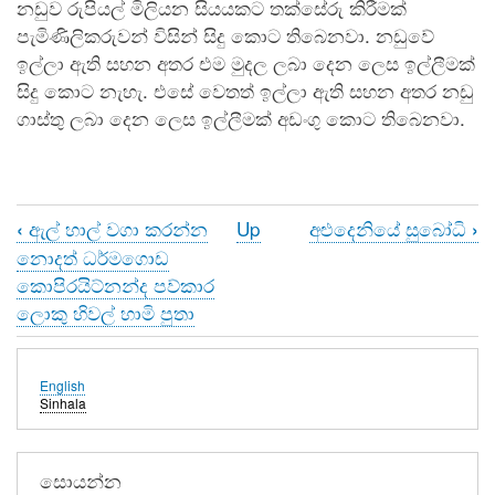
නඩුව රුපියල් මිලියන සියයකට තක්සේරු කිරීමක්
පැමිණිලිකරුවන් විසින් සිදු කොට තිබෙනවා. නඩුවේ
ඉල්ලා ඇති සහන අතර එම මුදල ලබා දෙන ලෙස ඉල්ලීමක්
සිදු කොට නැහැ. එසේ වෙතත් ඉල්ලා ඇති සහන අතර නඩු
ගාස්තු ලබා දෙන ලෙස ඉල්ලීමක් අඩංගු කොට තිබෙනවා.
ඇල් හාල් වගා කරන්න
Up
අළුදෙනියේ සුබෝධි
‹
›
Book
නොදත් ධර්මගොඩ
traversal
කොපිරයිට්නන්ද පව්කාර
ලොකු හිවල් හාමි පුතා
links
for
English
යාලේගම
Sinhala
රතනවංශ
හිමිට
සොයන්න