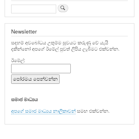
එරෙහිව
Search
මහමෙව්නාව
සංඝ
Newsletter
සභාවේ
සදහම් අවබෝධය උතුම්ම සුවයට කරුණු වේ යැයි
රුපියල්
දකින්නෝ අපගේ ඊමේල් පුවත් ලිපිය ලැබීමට එක්වන්න.
මිලියන
ඊමේල්:
සියයක
අපහාස
නඩුව
සමාජ මාධ්‍යය
අපගේ සමාජ මාධ්‍යය නාලිකාවන්
සමඟ එක්වන්න.