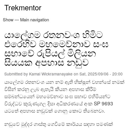
Skip
Trekmentor
to
main
Show — Main navigation
Main
content
navigation
යාලේගම රතනවංශ හිමිට
නිවස
ත්‍රිපිටකය
නවතම ලිපි
අඳුරෙන් එළියට
කමල් වික්‍රමනායක
පරිත්‍යාග
විමසීම්
එරෙහිව මහමෙව්නාව සංඝ
සභාවේ රුපියල් මිලියන
සියයක අපහාස නඩුව
Submitted by
Kamal Wickramanayake
on
Sat, 2025/09/06 - 20:00
යාලේගම රතනවංශ යන නම් ඇති භික්ෂූන් වහන්සේ නමක්
විසින් කරනු ලැබ ඇතැයි කියන අපහාස කිරීම්
සම්බන්ධයෙන් මහමෙව්නාව සංඝ සභාව එහිමියන්ට
විරුද්ධව කුරුණෑගල දිසා අධිකරණයේ අංක SP 9693
යටතේ අපහාස නඩුවක් ගොනු කොට තිබෙනවා.
නඩුවේ මුද්දර ගාස්තු ගෙවීමේ කාර්යය සඳහා පමණක්