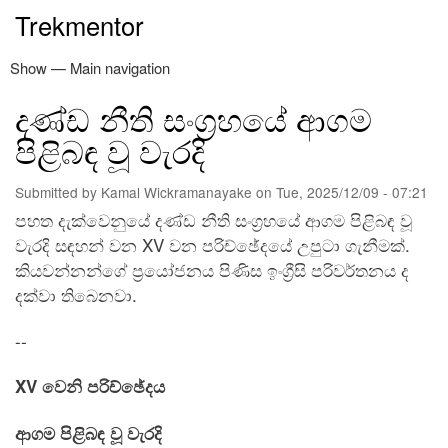
Skip
Trekmentor
to
main
Show — Main navigation
Main
content
navigation
දණ්ඩ නීති සංග්‍රහයේ ආගම
නිවස
ත්‍රිපිටකය
නවතම ලිපි
අඳුරෙන් එළියට
කමල් වික්‍රමනායක
පරිත්‍යාග
විමසීම්
පිළිබඳ වූ වැරදි
Submitted by
Kamal Wickramanayake
on
Tue, 2025/12/09 - 07:21
පහත දැක්වෙනුයේ දණ්ඩ නීති සංග්‍රහයේ ආගම පිළිබඳ වූ
වැරදි සඳහන් වන XV වන පරිච්ඡේදයේ උපුටා ගැනීමක්.
කියවන්නන්ගේ ප්‍රයෝජනය පිණිස ඉංග්‍රීසි පරිවර්තනය ද
දක්වා තිබෙනවා.
--
XV වෙනි පරිච්ඡේදය
ආගම පිළිබඳ වූ වැරදි