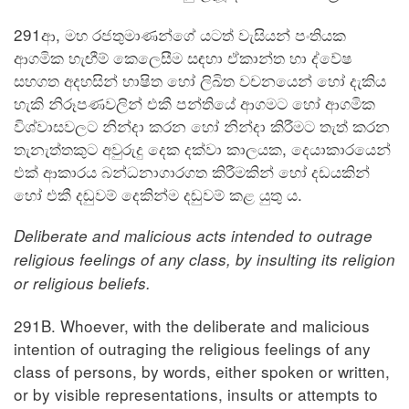
291ආ, මහ රජතුමාණන්ගේ යටත් වැසියන් පංතියක
ආගමික හැඟීම් කෙලෙසීම සඳහා ඒකාන්ත හා ද්වේෂ
සහගත අදහසින් භාෂිත හෝ ලිඛිත වචනයෙන් හෝ දැකිය
හැකි නිරූපණවලින් එකී පන්තියේ ආගමට හෝ ආගමික
විශ්වාසවලට නින්දා කරන හෝ නින්දා කිරීමට තැත් කරන
තැනැත්තකුට අවුරුදු දෙක දක්වා කාලයක, දෙයාකාරයෙන්
එක් ආකාරය බන්ධනාගාරගත කිරීමකින් හෝ දඩයකින්
හෝ එකී දඬුවම් දෙකින්ම දඬුවම් කළ යුතු ය.
Deliberate and malicious acts intended to outrage
religious feelings of any class, by insulting its religion
or religious beliefs.
291B. Whoever, with the deliberate and malicious
intention of outraging the religious feelings of any
class of persons, by words, either spoken or written,
or by visible representations, insults or attempts to