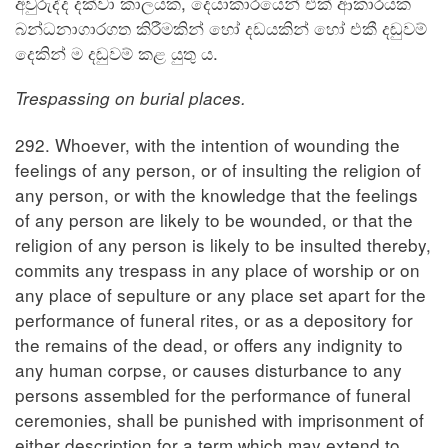
අවුරුද්ද දක්වා කාලයක, දෙයාකාරයෙන් එක් ආකාරයක
බන්ධනාගාරගත කිරීමකින් හෝ දඩයකින් හෝ එකී දඬුවම්
දෙකින් ම දඬුවම් කළ යුතු ය.
Trespassing on burial places.
292. Whoever, with the intention of wounding the
feelings of any person, or of insulting the religion of
any person, or with the knowledge that the feelings
of any person are likely to be wounded, or that the
religion of any person is likely to be insulted thereby,
commits any trespass in any place of worship or on
any place of sepulture or any place set apart for the
performance of funeral rites, or as a depository for
the remains of the dead, or offers any indignity to
any human corpse, or causes disturbance to any
persons assembled for the performance of funeral
ceremonies, shall be punished with imprisonment of
either description for a term which may extend to