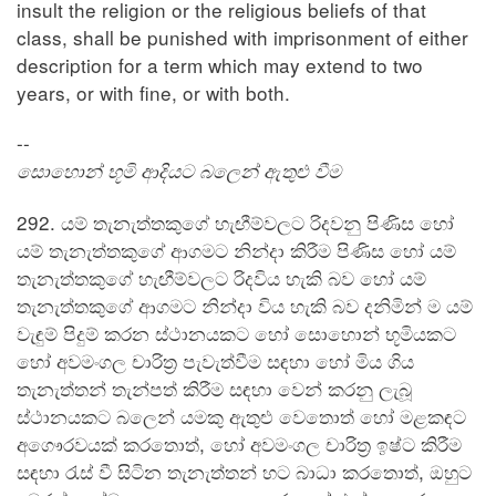
insult the religion or the religious beliefs of that
class, shall be punished with imprisonment of either
description for a term which may extend to two
years, or with fine, or with both.
--
සොහොන් භූමි ආදියට බලෙන් ඇතුළු වීම
292. යම් තැනැත්තකුගේ හැඟීම්වලට රිදවනු පිණිස හෝ
යම් තැනැත්තකුගේ ආගමට නින්දා කිරීම පිණිස හෝ යම්
තැනැත්තකුගේ හැඟීම්වලට රිදවිය හැකි බව හෝ යම්
තැනැත්තකුගේ ආගමට නින්දා විය හැකි බව දනිමින් ම යම්
වැඳුම් පිදුම් කරන ස්ථානයකට හෝ සොහොන් භූමියකට
හෝ අවමංගල චාරිත්‍ර පැවැත්වීම සඳහා හෝ මිය ගිය
තැනැත්තන් තැන්පත් කිරීම සඳහා වෙන් කරනු ලැබූ
ස්ථානයකට බලෙන් යමකු ඇතුළු වෙතොත් හෝ මළකඳට
අගෞරවයක් කරතොත්, හෝ අවමංගල චාරිත්‍ර ඉෂ්ට කිරීම
සඳහා රැස් වී සිටින තැනැත්තන් හට බාධා කරතොත්, ඔහුට