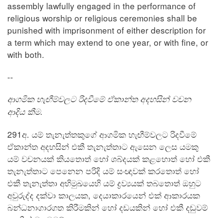
assembly lawfully engaged in the performance of
religious worship or religious ceremonies shall be
punished with imprisonment of either description for
a term which may extend to one year, or with fine, or
with both.
--
ආගමික හැඟීම්වලට රිදවීමේ ඒකාන්ත අදහසින් වචන
ආදිය කීම.
291අ. යම් තැනැත්තකුගේ ආගමික හැඟීම්වලට රිදවීමේ
ඒකාන්ත අදහසින් එකී තැනැත්තාට ඇසෙන ලෙස යමකු
යම් වචනයක් කියතොත් හෝ ශබ්දයක් කළහොත් හෝ එකී
තැනැත්තාට පෙනෙන පරිදි යම් සංඥාවක් කරතොත් හෝ
එකී තැනැත්තා අභිමුඛයෙහි යම් ද්‍රව්‍යයක් තබතොත් ඔහුට
අවුරුද්ද දක්වා කාලයක, දෙයාකාරයෙන් එක් ආකාරයක
බන්ධනාගාරගත කිරීමකින් හෝ දඩයකින් හෝ එකී දඬුවම්