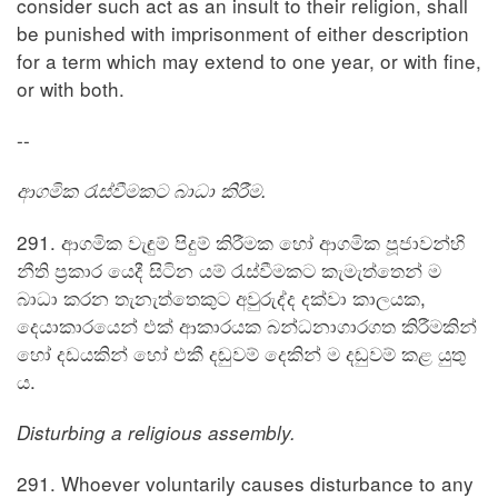
consider such act as an insult to their religion, shall
be punished with imprisonment of either description
for a term which may extend to one year, or with fine,
or with both.
--
ආගමික රැස්වීමකට බාධා කිරීම.
291. ආගමික වැඳුම් පිදුම් කිරීමක හෝ ආගමික පූජාවන්හි
නීති ප්‍රකාර යෙදී සිටින යම් රැස්වීමකට කැමැත්තෙන් ම
බාධා කරන තැනැත්තෙකුට අවුරුද්ද දක්වා කාලයක,
දෙයාකාරයෙන් එක් ආකාරයක බන්ධනාගාරගත කිරීමකින්
හෝ දඩයකින් හෝ එකී දඬුවම් දෙකින් ම දඬුවම් කළ යුතු
ය.
Disturbing a religious assembly.
291. Whoever voluntarily causes disturbance to any