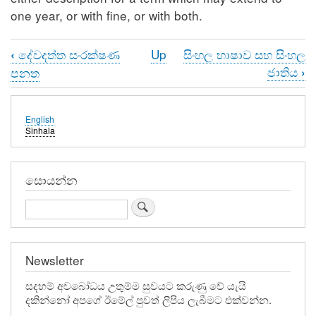
one year, or with fine, or with both.
දේවදත්ත සංරක්ෂණ
Up
සිංහල භාෂාව සහ සිංහල
‹
Book
ජාතිය
පනත
›
traversal
links
English
Sinhala
for
දණ්ඩ
සොයන්න
නීති
Search
සංග්‍රහයේ
ආගම
පිළිබඳ
Newsletter
වූ
සදහම් අවබෝධය උතුම්ම සුවයට කරුණු වේ යැයි
දකින්නෝ අපගේ ඊමේල් පුවත් ලිපිය ලැබීමට එක්වන්න.
වැරදි