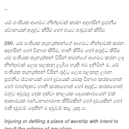
--
යම් පංතියක ආගමට නින්දාවක් කරන අදහසින් පූජනීය
ස්ථානයක් අශුද්ධ කිරීම හෝ එයට පාඩුවක් කිරිම.
290. යම් පංතියක තැනැත්තන්ගේ ආගමට නින්දාවක් කරන
අදහසින් හෝ විනාශ කිරීම, හානි කිරීම හෝ අශුද්ධ කිරීම
යම් පංතියක තැනැත්තන් විසින් තමන්ගේ ආගමට කරන ලද
නින්දාවක් ලෙස සලකනු ලැබිය හැකි බව දනිමින් ම, යම්
පංතියක තැනැත්තන් විසින් ශුද්ධ ලෙස සලකනු ලබන
පූජනීය ස්ථානයක් හෝ ද්‍රව්‍යයක් යමකු විනාශ කරතහොත්
හෝ එබන්දකට හානි කරතහොත් හෝ අශුද්ධ කරතහොත්
ඔහුට අවුරුදු දෙක දක්වා කාලයක දෙයාකාරයෙන් එක්
ආකාරයක බන්ධනාගාරගත කිරීමකින් හෝ දඩයකින් හෝ
එකී දඩුවම් දෙකින් ම දඩුවම් කළ යුතු ය.
Injuring or defiling a place of worship with intent to
insult the religion of any class.