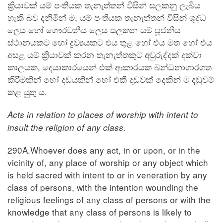
ක්‍රියාවක් යම් පංතියක තැනැත්තන් විසින් සලකනු ලැබිය
හැකි බව දනිමින් ම, යම් පංතියක තැනැත්තන් විසින් ශුද්ධ
ලෙස හෝ ගෞරවනීය ලෙස සලකන යම් පූජනීය
ස්ථානයකට හෝ ද්‍රව්‍යයකට එය තුළ හෝ එය මත හෝ එය
අසළ යම් ක්‍රියාවක් කරන තැනැත්තකුට අවුරුද්දක් දක්වා
කාලයක, දෙයාකාරයෙන් එක් ආකාරයක බන්ධනාගාරගත
කිරීමකින් හෝ දඩයකින් හෝ එකී දඩුවක් දෙකින් ම දඬුවම්
කළ යුතු ය.
Acts in relation to places of worship with intent to
insult the religion of any class.
290A.Whoever does any act, in or upon, or in the
vicinity of, any place of worship or any object which
is held sacred with intent to or in veneration by any
class of persons, with the intention wounding the
religious feelings of any class of persons or with the
knowledge that any class of persons is likely to