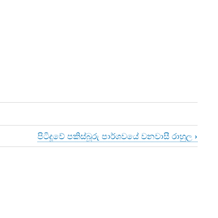
පිටිදූවේ පකිස්බූරු පාර්ශවයේ වනවාසී රාහුල
›