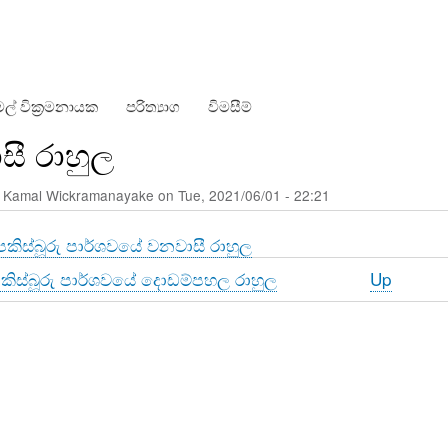
Skip
to
main
content
ල් වික්‍රමනායක
පරිත්‍යාග
විමසීම්
ී රාහුල
y
Kamal Wickramanayake
on
Tue, 2021/06/01 - 22:21
 පකිස්බූරු පාර්ශවයේ වනවාසී රාහුල
පකිස්බූරු පාර්ශවයේ දොඩම්පහල රාහුල
Up
al