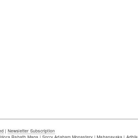
ed
|
Newsletter Subscription
|
Hora Rahath Maga
|
Sorry Adaham Monastery
|
Mahanayaka
|
Adhik