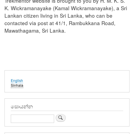
Trekmentor website is brought to you by H. M. K. S.
K. Wickramanayake (Kamal Wickramanayake), a Sri
Lankan citizen living in Sri Lanka, who can be
contacted via post at 41/1, Rambukkana Road,
Mawathagama, Sri Lanka.
English
Sinhala
සොයන්න
Search