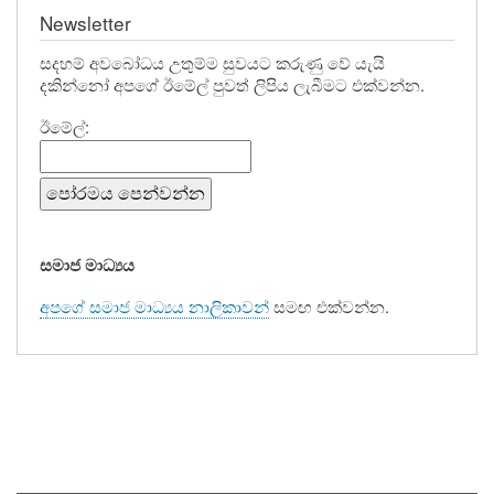
Newsletter
සදහම් අවබෝධය උතුම්ම සුවයට කරුණු වේ යැයි
දකින්නෝ අපගේ ඊමේල් පුවත් ලිපිය ලැබීමට එක්වන්න.
ඊමේල්:
සමාජ මාධ්‍යය
අපගේ සමාජ මාධ්‍යය නාලිකාවන්
සමඟ එක්වන්න.