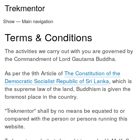
Skip
Trekmentor
to
main
Show — Main navigation
Main
content
navigation
Terms & Conditions
නිවස
ත්‍රිපිටකය
නවතම ලිපි
අඳුරෙන් එළියට
කමල් වික්‍රමනායක
පරිත්‍යාග
විමසීම්
The activities we carry out with you are governed by
the Commandment of Lord Gautama Buddha.
As per the 9th Article of
The Constitution of the
Democratic Socialist Republic of Sri Lanka
, which is
the supreme law of the land, Buddhism is given the
foremost place in the country.
"Trekmentor" shall by no means be equated to or
compared with the person or persons running this
website.