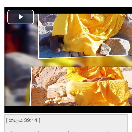
[ කාලය 39:14 ]