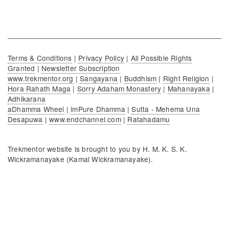
Terms & Conditions
|
Privacy Policy
|
All Possible Rights
Granted
|
Newsletter Subscription
www.trekmentor.org
|
Sangayana
|
Buddhism
|
Right Religion
|
Hora Rahath Maga
|
Sorry Adaham Monastery
|
Mahanayaka
|
Adhikarana
aDhamma Wheel
|
imPure Dhamma
|
Sutta - Mehema Una
Desapuwa
|
www.endchannel.com
|
Ratahadamu
Trekmentor website is brought to you by H. M. K. S. K.
Wickramanayake (Kamal Wickramanayake).