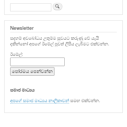
පිළිබඳව
Search
පිටිදූවේ
පකිස්
Newsletter
බූරුවාගේ
දෙපිටකාට්ටු
සදහම් අවබෝධය උතුම්ම සුවයට කරුණු වේ යැයි
දකින්නෝ අපගේ ඊමේල් පුවත් ලිපිය ලැබීමට එක්වන්න.
කථා
ඊමේල්:
සමාජ මාධ්‍යය
අපගේ සමාජ මාධ්‍යය නාලිකාවන්
සමඟ එක්වන්න.