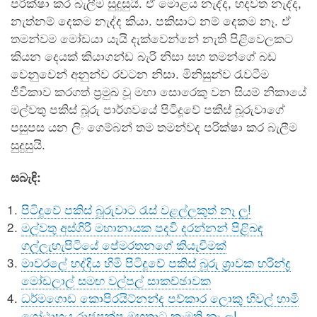
පරික්ෂා කර බැලීම සුදුසුයි. ඒ මොළය නැද්ද, හදවත නැද්ද,
නැත්නම් දෙකම නැද්ද කියා. පකිසාට නම් දෙකම නෑ. ඒ
තමන්වම මෝඩයා යැයි දැක්වෙන්නේ නැති පිළිවෙලකට
කියන දෙයක් කියාගන්ඩ බැරි නිසා සහ තමන්ගේ බඩ
වෙනුවෙන් අනුන්ව රවටන නිසා. මිනිසුන්ව රැවටීම
ජීවිකාව කරගත් ප්‍රමුඛ වූ මහා සොරෙකු වන සියම් නිකායේ
මල්වතු පකිස් බූරු පාර්ශවයේ පිටිදූවේ පකිස් බූරුවාගේ
පසුපස යන ලිං ගෙම්බන් තම තමන්වද පරික්ෂා කර බැලීම
සුදුසුයි.
සබැඳි:
පිටිදූවේ පකිස් බූරුවාට රැස් වළල්ලකුත් නෑ ලු!
මල්වතු අස්ගිරි මහානායක පදවි දරන්නන් පිළිබඳ
ගල්ලැහැපිටියේ පේමරතනගේ කියැවීමක්
මාවරලේ භද්දිය හිමි පිටිදූවේ පකිස් බූරු ශ්‍රාවක හරින්ද්‍ර
මෝඩලාල් සමඟ වල්පල් සාකච්ඡාවක
ධර්මගොඩ කොපිරයිට්නන්ද පව්කාර ලොකු හිවල් හාමි
ගෝඨාභය රාජපක්ෂ මහතාට කැමති නෑ ලු!