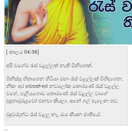
[ කාලය 04:36]
අපි වගේම රැස් වළල්ලක් නැති මිනිහෙක්.
මිනිස්සු හිතාගෙන හිටියා මහා රැස් වළල්ලක් විහිදගෙන,
නිකං අර
වෙසක් අර
නවලෝක තොරණේ රැස් වළල්ල
වගේ, පෑලියගොඩ තොරණේ රැස් වළල්ල වාගේ
බුදුහාමුරුදුවෝ එනවා කියලා. අනේ ගල් පැලෙන පච.
බුදුවරුන්ට රැස් වළලු නෑ, ඔය කියන ජාතියේ.
--