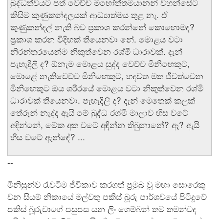
බුද්ධත්වයට පත් වෙච්ච මහෝත්තමයානන් වහන්සේට
කිසිම කුණුකන්දලයක් ආධ්‍යාත්මය තුළ නෑ. ඒ
කුණුකන්දල් නැති බව ප්‍රකාශ කරන්නේ කොහොමද?
ප්‍රකාශ කරන විදිහක් තියෙනවා නේ. මොළය වටා
නිරන්තරයෙන්ම නිකුත්වෙන රශ්මී ධාරාවක්. දැන්
පැහැදිලි ද? ඕනැම මොළය සුද්ද වෙච්ච මිනිහෙකුට,
මොළේ නැතිවෙච්ච මිනිහෙකුට, හදවත මත ජීවත්වෙන
මිනිහෙකුට ඔය ශරීරයේ මොළය වටා නිකුත්වෙන රශ්මි
ධාරාවක් තියෙනවා. පැහැදිලි ද? දැන් මෙතෙක් කලක්
තේරුන් නැද්ද ඇයි මේ බුද්ධ රශ්මි මාලාව හිස වටේ
අඳින්නේ, මේක අත වටේ අඳින්න තිබුනානේ? ඈ? ඇයි
හිස වටේ ඇන්ඳේ? ...
--
මිනිසුන්ව රැවටීම ජීවිකාව කරගත් ප්‍රමුඛ වූ මහා සොරෙකු
වන සියම් නිකායේ මල්වතු පකිස් බූරු පාර්ශවයේ පිටිදූවේ
පකිස් බූරුවාගේ පසුපස යන ලිං ගෙම්බන් තම තමන්වද