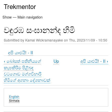
Skip
Trekmentor
to
main
Show — Main navigation
Main
content
navigation
වඳුරඹ සංඝානන්ද හිමි
නිවස
ත්‍රිපිටකය
නවතම ලිපි
අඳුරෙන් එළියට
කමල් වික්‍රමනායක
පරිත්‍යාග
විමසීම්
Submitted by
Kamal Wickramanayake
on
Thu, 2023/11/09 - 10:50
අපි යාළුයි! - II
බෝසත් පතිනියගේ
Up
අපි යාළුයි! - II
‹
›
Book
කැපකිරීම පිළිබඳ
traversal
වටගොඩ මග්ගවිහාරි
හිමිගේ අගනා දේශනාවක්
links
for
English
වඳුරඹ
Sinhala
සංඝානන්ද