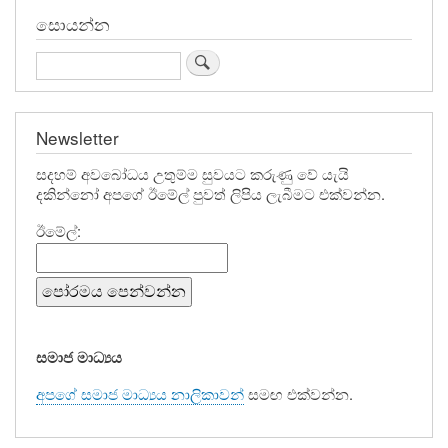
හිමි
සොයන්න
Search
Newsletter
සදහම් අවබෝධය උතුම්ම සුවයට කරුණු වේ යැයි
දකින්නෝ අපගේ ඊමේල් පුවත් ලිපිය ලැබීමට එක්වන්න.
ඊමේල්:
සමාජ මාධ්‍යය
අපගේ සමාජ මාධ්‍යය නාලිකාවන්
සමඟ එක්වන්න.