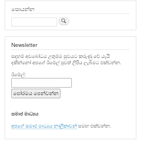
සොයන්න
Search
Newsletter
සදහම් අවබෝධය උතුම්ම සුවයට කරුණු වේ යැයි
දකින්නෝ අපගේ ඊමේල් පුවත් ලිපිය ලැබීමට එක්වන්න.
ඊමේල්:
සමාජ මාධ්‍යය
අපගේ සමාජ මාධ්‍යය නාලිකාවන්
සමඟ එක්වන්න.