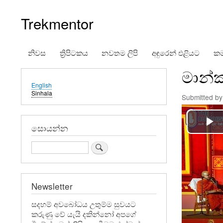
Trekmentor
නිවස
ත්‍රිපිටකය
නවතම ලිපි
අඳුරෙන් එළියට
කම
Main
මාන්
navigation
English
Sinhala
Submitted b
සොයන්න
Search
Newsletter
සදහම් අවබෝධය උතුම්ම සුවයට
කරුණු වේ යැයි දකින්නෝ අපගේ