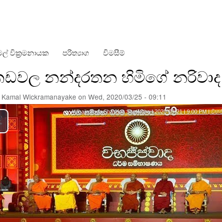
Skip
to
main
content
ල් වික්‍රමනායක
පරිත්‍යාග
විමසීම්
කඩවල නන්දරතන හිමිගේ නරිවාද 
y
Kamal Wickramanayake
on
Wed, 2020/03/25 - 09:11