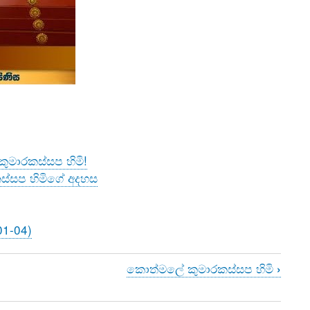
මාරකස්සප හිමි!
ස්සප හිමිගේ අදහස
01-04)
කොත්මලේ කුමාරකස්සප හිමි
›