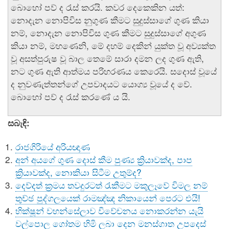
බොහෝ පව් ද රැස් කරයි. කවර දෙකෙකින යත්:
නොදැන නොපිවිස නුගුණ කීමට සුදුස්සාගේ ගුණ කියා
නම්, නොදැන නොපිවිස ගුණ කීමට සුදුස්සාගේ අගුණ
කියා නම්, මහණෙනි, මේ දහම් දෙකින් යුක්ත වූ අව්‍යක්ත
වූ අසත්පුරුෂ වූ බාල තෙමේ සාරා දමන ලද ගුණ ඇති,
නට ගුණ ඇති ආත්මය පරිහරණය කෙරෙයි. සදොස් වූයේ
ද නුවණැත්තන්ගේ උපවාදයට යොග්‍ය වූයේ ද වේ.
බොහෝ පව් ද රැස් කරණේ ය යි.
සබැඳි:
රාජගිරියේ අරියඥාණ
අන් අයගේ ගුණ දොස් කීම පුණ්‍ය ක්‍රියාවක්ද, පාප
ක්‍රියාවක්ද, නොකියා සිටීම උතුම්ද?
දෙව්දත් ක්‍රමය තවදුරටත් රැකීමට මකුලෑවේ විමල නම්
තුච්ඡ පුද්ගලයෙක් රාමඤ්ඤ නිකායෙන් පෙරට එයි!
භික්ෂූන් වහන්සේලාව විවේචනය නොකරන්න යැයි
වල්පොල ගෝතම හිමි ලබා දෙන මනස්ගාත උපදෙස්