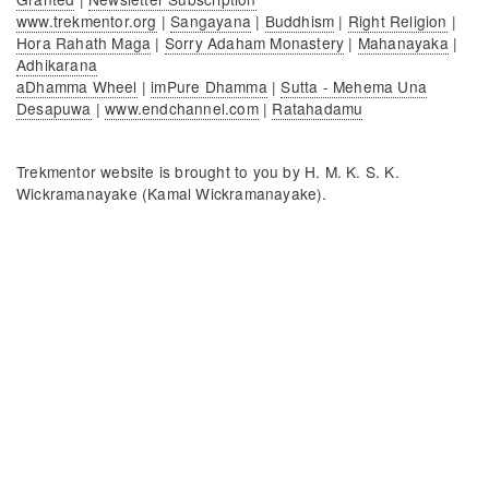
www.trekmentor.org
|
Sangayana
|
Buddhism
|
Right Religion
|
Hora Rahath Maga
|
Sorry Adaham Monastery
|
Mahanayaka
|
Adhikarana
aDhamma Wheel
|
imPure Dhamma
|
Sutta - Mehema Una
Desapuwa
|
www.endchannel.com
|
Ratahadamu
Trekmentor website is brought to you by H. M. K. S. K.
Wickramanayake (Kamal Wickramanayake).