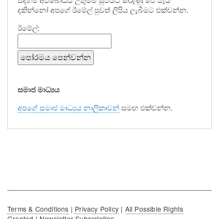
රාජගිරියේ
දකින්නෝ අපගේ ඊමේල් පුවත් ලිපිය ලැබීමට එක්වන්න.
අරියඥාණ
ඊමේල්:
මහලු
පැවිද්දාව
අගය
සමාජ මාධ්‍යය
කරමින්
අපගේ සමාජ මාධ්‍යය නාලිකාවන්
සමඟ එක්වන්න.
ස්වකීය
මෝඩකම
ප්‍රදර්ශනය
කිරීම
Terms & Conditions
|
Privacy Policy
|
All Possible Rights
Granted
|
Newsletter Subscription