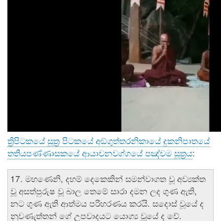
ත්‍රිපිටකයේ සූත්‍ර පිටකයේ අඞ්‌ගුත්‌තරනිකායේ දුකනිපාතයේ
තතියපණ්ණාසකයේ ආයාචනවග්ගයේ පඤ්චම සූත්‍රය
:
17. මහණෙනි, දහම් දෙකෙකින් සමන්‍වාගත වූ අව්‍යක්ත
වූ අසත්පුරුෂ වූ බාල තෙමේ සාරා දමන ලද ගුණ ඇති,
නට ගුණ ඇති ආත්මය පරිහරණය කරයි. සදොස් වූයේ ද
නුවණැත්තන් ගේ උපවාදයට යොග්‍ය වූයේ ද වේ.