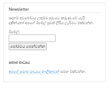
Newsletter
සදහම් අවබෝධය උතුම්ම සුවයට කරුණු වේ යැයි
දකින්නෝ අපගේ ඊමේල් පුවත් ලිපිය ලැබීමට එක්වන්න.
ඊමේල්:
සමාජ මාධ්‍යය
අපගේ සමාජ මාධ්‍යය නාලිකාවන්
සමඟ එක්වන්න.