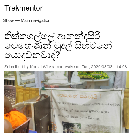
Skip
Trekmentor
to
main
Show — Main navigation
Main
content
navigation
තිත්තගල්ලේ ආනන්දසිරි
නිවස
ත්‍රිපිටකය
නවතම ලිපි
අඳුරෙන් එළියට
කමල් වික්‍රමනායක
පරිත්‍යාග
විමසීම්
මෙහෙණන් මුදල් සිඟමනේ
යොදවනවාද?
Submitted by
Kamal Wickramanayake
on
Tue, 2020/03/03 - 14:08