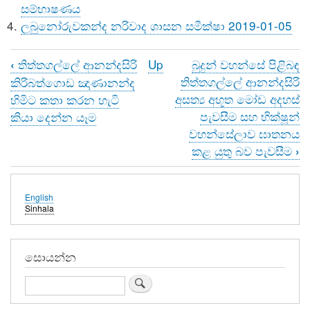
සම්භාෂණය
ලබුනෝරුවකන්ද නරිවාද ශාසන සමීක්ෂා 2019-01-05
තිත්තගල්ලේ ආනන්දසිරි
Up
බුදුන් වහන්සේ පිළිබඳ
‹
Book
තිත්තගල්ලේ ආනන්දසිරි
කිරිබත්ගොඩ ඤාණානන්ද
traversal
අසත්‍ය අභූත මෝඩ අදහස්
හිමිට කතා කරන හැටි
පැවසීම සහ භික්ෂූන්
කියා දෙන්න යෑම
links
වහන්සේලාව ඝාතනය
for
කළ යුතු බව පැවසීම
›
තිත්තගල්ලේ
ආනන්දසිරි
English
Sinhala
මෙහෙණන්
මුදල්
සොයන්න
සිඟමනේ
Search
යොදවනවාද?