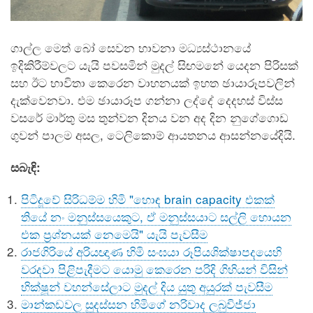
ගාල්ල මෙත් බෝ සෙවන භාවනා මධ්‍යස්ථානයේ
ඉදිකිරීම්වලට යැයි පවසමින් මුදල් සිඟමනේ යෙදන පිරිසක්
සහ ඊට භාවිතා කෙරෙන වාහනයක් ඉහත ඡායාරූපවලින්
දැක්වෙනවා. එම ඡායාරූප ගන්නා ලද්දේ දෙදහස් විස්ස
වසරේ මාර්තු මස තුන්වන දිනය වන අද දින නුගේගොඩ
ගුවන් පාලම අසල, ටෙලිකොම් ආයතනය ආසන්නයේදියි.
සබැඳි:
පිටිදූවේ සිරිධම්ම හිමි "හොඳ brain capacity එකක්
තියේ නං මනුස්සයෙකුට, ඒ මනුස්සයාට සල්ලි හොයන
එක ප්‍රශ්නයක් නෙමෙයි" යැයි පැවසීම
රාජගිරියේ අරියඥාණ හිමි සංඝයා රූපියශික්ෂාපදයෙහි
වරදවා පිළිපැදීමට යොමු කෙරෙන පරිදි ගිහියන් විසින්
භික්ෂූන් වහන්සේලාට මුදල් දිය යුතු අයුරක් පැවසීම
මාන්කඩවල සුදස්සන හිමිගේ නරිවාද ලබුවිජ්ජා