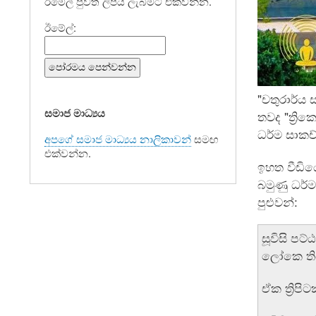
ඊමේල් පුවත් ලිපිය ලැබීමට එක්වන්න.
ඊමේල්:
"චතුරාර්ය 
සමාජ මාධ්‍යය
තවද "ත්‍ර
ධර්ම සාකච
අපගේ සමාජ මාධ්‍යය නාලිකාවන්
සමඟ
එක්වන්න.
ඉහත වීඩිය
බමුණු ධර්
පුළුවන්:
සූවිසි පට
ලෝකෙ තිය
ඒක ත්‍රි