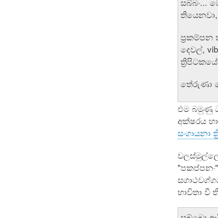
සබ්බං... 
තියෙනවා, 
ප්‍රකම්පන
දෙවල්, vi
ත්‍රිපිටක
තේරුණා 
එම බමුණු ධ
අක්ෂරය භා
සංගායනා ත්
වලස්මුල්ල
"පකප්පනං"
සගාථවග්ගයේ
භාවිතා වී 
සබ්බො ආ