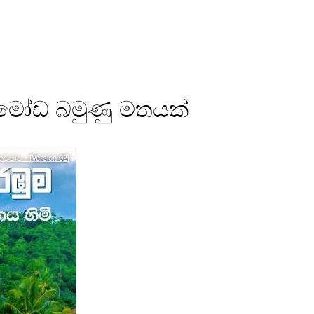
ට මෝඩ බමුණු මතයක්