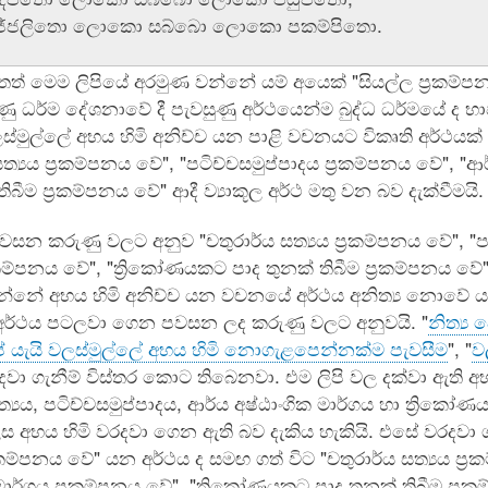
ජ්ජලිතො ලොකො සබ්බො ලොකො පකම්පිතො.
් මෙම ලිපියේ අරමුණ වන්නේ යම් අයෙක් "සියල්ල ප්‍රකම්පන
ණු ධර්ම දේශනාවේ දී පැවසුණු අර්ථයෙන්ම බුද්ධ ධර්මයේ ද භා
්මුල්ලේ අභය හිමි අනිච්ච යන පාළි වචනයට විකෘති අර්ථයක් 
සත්‍යය ප්‍රකම්පනය වේ", "පටිච්චසමුප්පාදය ප්‍රකම්පනය වේ", "
තිබීම ප්‍රකම්පනය වේ" ආදී ව්‍යාකූල අර්ථ මතු වන බව දැක්වීමයි.
වසන කරුණු වලට අනුව "චතුරාර්ය සත්‍යය ප්‍රකම්පනය වේ", "පට
රකම්පනය වේ", "ත්‍රිකෝණයකට පාද තුනක් තිබීම ප්‍රකම්පනය වේ"
වන්නේ අභය හිමි අනිච්ච යන වචනයේ අර්ථය අනිත්‍ය නොවේ යැ
ර්ථය පටලවා ගෙන පවසන ලද කරුණු වලට අනුවයි. "
නිත්‍ය 
යැයි වලස්මුල්ලේ අභය හිමි නොගැළපෙන්නක්ම පැවසීම
", "
ව
වා ගැනීම් විස්තර කොට තිබෙනවා. එම ලිපි වල දක්වා ඇති අ
ත්‍යය, පටිච්චසමුප්පාදය, ආර්ය අෂ්ඨාංගික මාර්ගය හා ත්‍රිකෝ
ස අභය හිමි වරදවා ගෙන ඇති බව දැකිය හැකියි. එසේ වරදවා 
‍රකම්පනය වේ" යන අර්ථය ද සමඟ ගත් විට "චතුරාර්ය සත්‍යය ප්‍ර
මාර්ගය ප්‍රකම්පනය වේ", "ත්‍රිකෝණයකට පාද තුනක් තිබීම ප්‍ර