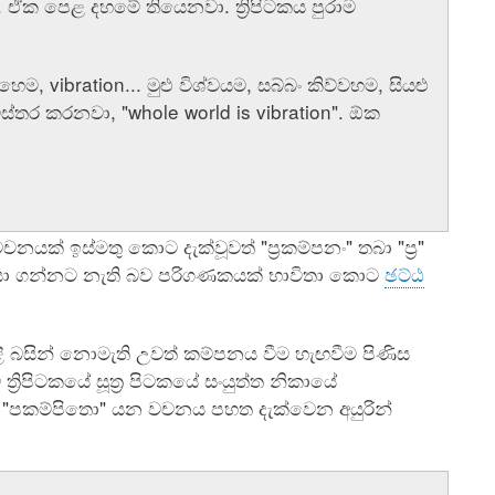
. ඒක පෙළ දහමේ තියෙනවා. ත්‍රිපිටකය පුරාම
 vibration... මුළු විශ්වයම, සබ්බං කිව්වහම, සියළු
ස්තර කරනවා, "whole world is vibration". ඕක
චනයක් ඉස්මතු කොට දැක්වූවත් "ප්‍රකම්පනං" තබා "ප්‍ර"
සොයා ගන්නට නැති බව පරිගණකයක් භාවිතා කොට
ඡට්ඨ
ළි බසින් නොමැති උවත් කම්පනය වීම හැඟවීම පිණිස
රිපිටකයේ සූත්‍ර පිටකයේ සංයුත්ත නිකායේ
"පකම්පිතො" යන වචනය පහත දැක්වෙන අයුරින්