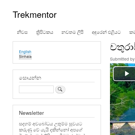
Trekmentor
නිවස
ත්‍රිපිටකය
නවතම ලිපි
අඳුරෙන් එළියට
කම
Main
චතුරා
navigation
English
Sinhala
Submitted b
සොයන්න
Search
Newsletter
සදහම් අවබෝධය උතුම්ම සුවයට
කරුණු වේ යැයි දකින්නෝ අපගේ