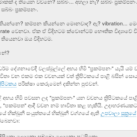
මොකක් ද තියෙන වචනෙ? සබ්බං... අහලා නෑ? සබ්බං ප්‍රකම්පනං
සබ්බං ප්‍රකම්පනං.
 කියන්නෙ? කම්පන කියන්නෙ මොනවාද? ඈ? vibration... මෙහෙම,
brate වෙනවා. ඒක ඒ විදිහටම ක්වොන්ටම් භෞතික විද්‍යාවේ වි
යේ තියෙනවා ඔය විදිහටම.
නේ?
ර්ම දේශනාවේදී වලස්මුල්ලේ අභය හිමි "ප්‍රකම්පනං" යැයි යම් ව
විතා වන එකම එක වචනයක් වත් ත්‍රිපිටකයේ පාළි බසින් 
‍රිපිටකය
පරික්ෂා කෙරුමෙන් දකින්න පුළුවන්.
ේ අභය හිමි පවසන ලද "ප්‍රකම්පනං" යන වචනය ත්‍රිපිටකයේ පා
, "පකම්පත" ආදී වචන නම් භාවිතා කළ හැකියි. උදාහරණයකට ත්‍
 භික්‌ඛුනී සංයුත්‌තයේ භික්ඛුනී වග්ගයේ ඇති
උපචාලා සූත්‍රයේ
තිබෙනවා:
දිපිතො ලොකො සබ්බො ලොකො පධුපිතො,