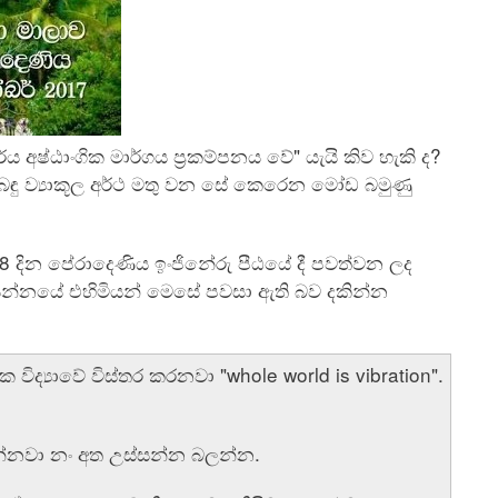
ර්ය අෂ්ඨාංගික මාර්ගය ප්‍රකම්පනය වේ" යැයි කිව හැකි ද?
 එබඳු ව්‍යාකූල අර්ථ මතු වන සේ කෙරෙන මෝඩ බමුණු
08 දින පේරාදෙණිය ඉංජිනේරු පීඨයේ දී පවත්වන ලද
ආසන්නයේ එහිමියන් මෙසේ පවසා ඇති බව දකින්න
්‍යාවේ විස්තර කරනවා "whole world is vibration".
න්නවා නං අත උස්සන්න බලන්න.