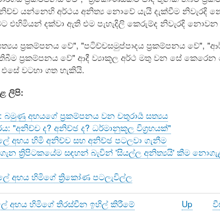
අනිච්ච යන්නෙහි අර්ථය අනිත්‍ය නොවේ යැයි දැක්වීම නිවැරද
ීමට එහිමියන් දක්වා ඇති එම පැහැදිලි කෙරුම්ද නිවැරදි නොවන 
සත්‍යය ප්‍රකම්පනය වේ", "පටිච්චසමුප්පාදය ප්‍රකම්පනය වේ", "
 තිබීම ප්‍රකම්පනය වේ" ආදී ව්‍යාකූල අර්ථ මතු වන සේ කෙ
ව එසේ වටහා ගත හැකියි.
 ලිපි:
 බමුණු අභයගේ ප්‍රකම්පනය වන චතුරාර්‍ය සත්‍යය
ය: "අනිච්ච ද? අනිච්ඡ ද? ධර්මානුකූල විග්‍රහයක්"
ලේ අභය හිමි අනිච්ච සහ අනිච්ඡ පටලවා ගැනීම
ේ ගැන ත්‍රිපිටකයේම සඳහන් බැවින් 'සියල්ල අනිත්‍යයි' කීම
ලේ අභය හිමිගේ ත්‍රිකෝණ පටලැවිල්ල
ේ අභය හිමිගේ තිරස්චීන ඉහිල් කිරීමේ
Up
ව