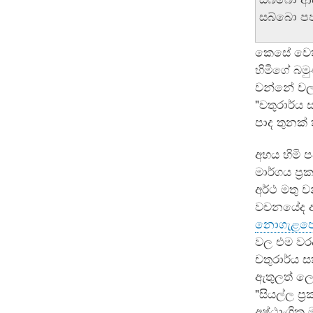
සබ්බො ප
කෙසේ වෙතත
හිමිගේ බමු
වන්නේ වලස
"චතුරාර්ය 
පාද තුනක් 
අභය හිමි ප
මාර්ගය ප්‍
අර්ථ මතු 
වචනයේද අ
නොගැළපේ 
වල එම වරද
චතුරාර්ය ස
ඇතුලත් ලෙ
"සියල්ල ප්
අෂ්ඨාංගික 