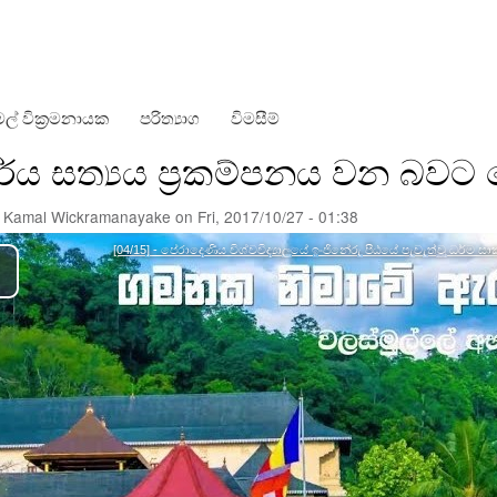
Skip
to
main
content
ල් වික්‍රමනායක
පරිත්‍යාග
විමසීම්
ර්ය සත්‍යය ප්‍රකම්පනය වන බව
y
Kamal Wickramanayake
on
Fri, 2017/10/27 - 01:38