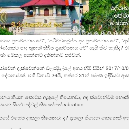
සත්‍යය ප්‍රකම්පනය වේ", "පටිච්චසමුප්පාදය ප්‍රකම්පනය වේ", "ආ
ිකෝණයකට පාද තුනක් තිබීම ප්‍රකම්පනය වේ" යැයි කිව හැකිද?
්ඡා මෙකල අසන්නට දකින්නට පුළුවන්.
ෝවෙන් දැක්වෙන්නේ වලස්මුල්ලේ අභය හිමි විසින් 2017/10/
ම දේශනාවක්. එහි විනාඩි 26යි, තත්පර 31න් පමණ ඉදිරියට 
්ඨානය කියන කොටස ඇතුලේ තියෙනවා, අද ක්වොන්ටම භෞතික විද
ෙන සියළු දේවල් තියෙන්නේ vibration.
පිටකයේ එහෙම දැකලා තියෙනවා ද? දැකලා තියෙන කෙනෙක් ඉ