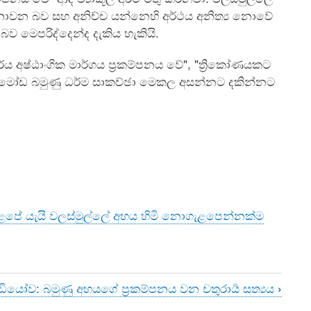
ි නොවන බව සහ අනිච්ච යන්නෙහි අර්ථය අනිත්‍ය නොවේ
බව මෙපරිද්දෙන්ද දැකිය හැකියි.
ආර්ය අෂ්ඨාංගික මාර්ගය ප්‍රකම්පනය වේ", "ත්‍රිකෝණයකට
රෙන මෝඩ බමුණු ධර්ම සාකච්ඡා මෙකල අසන්නට දකින්නට
 නොගැළපේ යැයි වලස්මුල්ලේ අභය හිමි නොගැළපෙන්නක්ම
ීඩියෝව: බමුණු අභයගේ ප්‍රකම්පනය වන චතුරාර්‍ය සත්‍යය
›