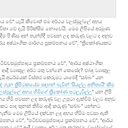
ය වේ" යැයි කීවොත් එම අර්ථය වලස්මුල්ලේ අභය
විතා වේ දැයි පිරික්සීම නොවෙයි. මෙම ලිපියේ අරමුණ
දීම පිණිස අන් තැන්හිදී පවසන ලද කරුණු වලට ද අනුව
ආර්ය අෂ්ඨාංගික මාර්ගය ප්‍රකම්පනය වේ", "ත්‍රිකෝණයකට
ිච්චසමුප්පාදය ප්‍රකම්පනය වේ", "ආර්ය අෂ්ඨාංගික
 ආදී ව්‍යාකූල අර්ථ මතු වන්නේ කෙසේද? එබඳු ව්‍යාකූල
යි අධර්මයක් විස්තර කෙරුමට යාමේදී "සබ්බං" යන
දේ ගැන ත්‍රිපිටකයේම සඳහන් බැවින් 'සියල්ල අනිත්‍යයි' කීම
ලස්මුල්ලේ අභය හිමිගේ ත්‍රිකෝණ පටලැවිල්ල
" යන ලිපි
භය හිමි පවසන ලද කරුණු වල උපුටා දැක්වීම් වලට අනුව
ණයකට පාද තුනක් තිබීම ආදී කරුණු "සබ්බං" යන්නට
ගැනීම මෙම ලිපියේ දක්වන ලද අභය හිමිම පවසා ඇති
කම්පනය වේ", "පටිච්චසමුප්පාදය ප්‍රකම්පනය වේ", "ආර්ය
කම්පනය වේ" ආදී ව්‍යාකූල අර්ථ මතු කරනවා. වලස්මුල්ලේ