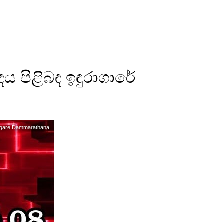
 පිළිබඳ ඉඳුරාගාරේ