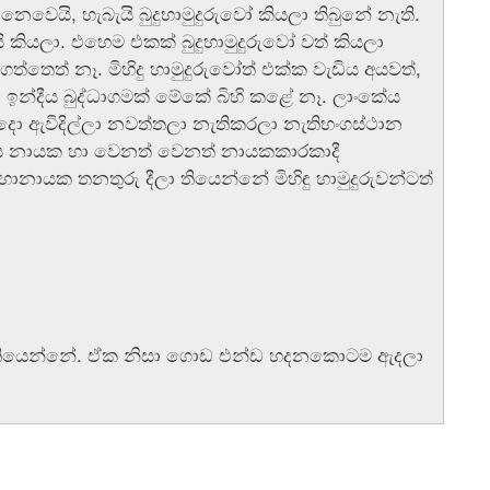
ෙවෙයි, හැබැයි බුදුහාමුදුරුවෝ කියලා තිබුනේ නැති.
යලා. එහෙම එකක් බුදුහාමුදුරුවෝ වත් කියලා
ත්තෙත් නෑ. මිහිදු හාමුදුරුවෝත් එක්ක වැඩිය අයවත්,
සා ඉන්දීය බුද්ධාගමක් මේකේ බිහි කළේ නෑ. ලාංකේය
ද්දො ඇවිදිල්ලා නවත්තලා නැතිකරලා නැතිභංගස්ථාන
ංඝ නායක හා වෙනත් වෙනත් නායකකාරකාදී
යක තනතුරු දීලා තියෙන්නේ මිහිඳු හාමුදුරුවන්ටත්
නෙ තියෙන්නේ. ඒක නිසා ගොඩ එන්ඩ හදනකොටම ඇදලා