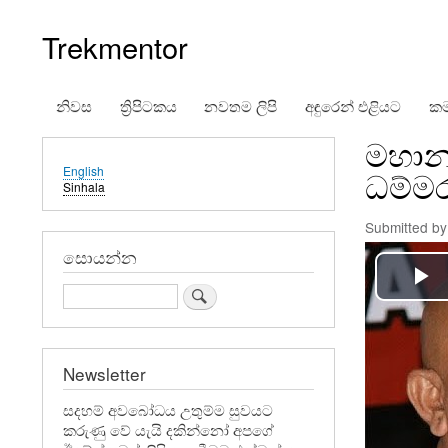
Trekmentor
නිවස
ත්‍රිපිටකය
නවතම ලිපි
අඳුරෙන් එළියට
කම
Main
මහානා
navigation
English
ධම්ම
Sinhala
Submitted b
සොයන්න
Search
Newsletter
සදහම් අවබෝධය උතුම්ම සුවයට
කරුණු වේ යැයි දකින්නෝ අපගේ