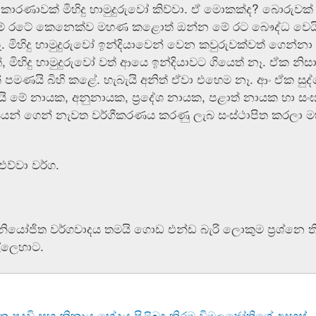
ාරණාවක් මිහිදු හාමුදුරුවෝ කිව්වා. ඒ මොකක්ද? බොරුවක් න
ේ රටේ කෙනෙක්ව මහණ කළොත් ඔන්න මේ රට බෞද්ධ වෙයි කි
. මිහිදු හාමුදුරුවෝ ඉන්දියාවෙන් වෙන කවුරුවක්වත් ගෙන්නා ග
, මිහිදු හාමුදුරුවෝ වත් ආයෙ ඉන්දියාවට ගියෙත් නෑ. ඒක නි
් පමණයි බිහි කළේ. හැබැයි අනිත් ඒවා එහෙම නෑ. ආං ඒක සු
ි මේ නායක, අනුනායක, ප්‍රදේශ නායක, පළාත් නායක හා ස
් ගෙන් නැවත වර්ගීකරණය කරණු ලැබ සංස්ථාපිත කරලා මහානා
්වා වර්ග.
නියෝජිත වර්ගවාදය තමයි ගොඩ එන්ඩ බැරි ලොකුම ප්‍රශ්
්ලෙහාට.
 පදවි සහ නිකාය භේදය පිළිබඳ කිරම විමලජෝතිගේ අදහස්