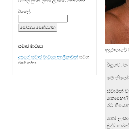
ඊමේල් පුවත් ලිපිය ලැබීමට එක්වන්න.
ඊමේල්:
සමාජ මාධ්‍යය
ඉඳුරාගාරේ
අපගේ සමාජ මාධ්‍යය නාලිකාවන්
සමඟ
එක්වන්න.
ඊළගට, මං
මේ නියෝජ
ස්වාමීන් 
කොහෙද? එ
රට තියෙන
කෝ ලංකාවේ
බුද්ධාගමක