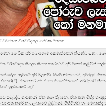
 ධම්මරතන විශ්වවිද්‍යාල සේවක මහතා:
 මේන් මේ ටික සර් බොහොම අකමැත්තෙන් කියන්ඩ ඕනෑ, බ
ිත වර්ගවාදය කියලා කියන කාරණාව අපි ටිකක් ගැඹුරින් කල
වහන්සේලා හැටියට අපි බලන්ඩ. සියම් නිකායෙයි, අමරපුර නික
තෙර(?). එතකොට අපි එහෙ නියෝජිතයෝ. අමරපුරේ තියෙන්
්නේ ඉඳුරාගාරේ යැ?
 සම්බුද්ධ ශාසනය? ඒක තමා තිබුනේ. ඒක තමා මිහිදු හාමුදුරු
් ව්‍යාප්ත කරේ නෑ. ලංකාවේ බුද්ධාගම පිහිටින්ඩ නං මොකක්ද