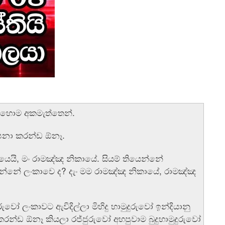
ොහොම අකමැත්තෙන්.
්පනා කරන්ඩ ඕනෑ.
ායෙයි, මං රාමඤ්ඤ නිකායේ. සියම් තියෙන්නේ
නේ ලංකාවෙ ද? දැං මම රාමඤ්ඤ නිකායේ, රාමඤ්ඤ
වෝ ලංකාවට ඇවිදිල්ලා මිහිදු හාමුදුරුවෝ ඉන්දියානු
 කරන්ඩ ඕනෑ කියලා රජ්ජුරුවෝ අහපුවාම බුදුහාමුදුරුවෝ