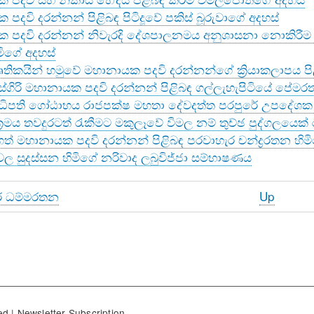
පදවි දරන්නන් පිළිබඳ පිටිදූවේ පකිස් බූරුවාගේ අදහස්
 පදවි දරන්නන් නිවැරදි දේශපාලනමය අනුශාසනා නොකිරීම 
මිගේ අදහස්
ෘතිකයින් හමුවේ මහානායක පදවි දරන්නන්ගේ ක්‍රියාකලාපය පි
ස්ගිරි මහානායක පදවි දරන්නන් පිළිබඳ ගල්ලැහැපිටියේ පේම
ධිපති ගෝඨාභය රාජපක්ෂ මහතා දේවදත්ත පරපුරේ උපදේශක 
ක්‍රමය තවදුරටත් රැකීමට මකුලෑවේ විමල නම් තුච්ඡ පුද්ගලයෙ
ත් මහානායක පදවි දරන්නන් පිළිබඳ පරවාහැර චන්ද්‍රරතන හිම
ල සුදස්සන හිමිගේ නරිවාද ලබුවිජ්ජා සම්භාෂණය
ේ ධම්මරතන
Up
al
යක
ed
|
Newsletter Subscription