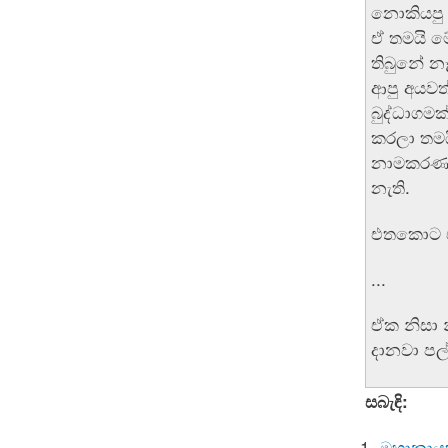
නොකියපු ක
ඒ තමයි ම
තිබුනේ නෑ
ආපු අයවත්
බුද්ධාගමක
කරලා තමය
නාමකරණයන
නැති.
එතකොට එව
...
ඒක නිසා 
දානවා පල
සබැඳි:
මහානායක