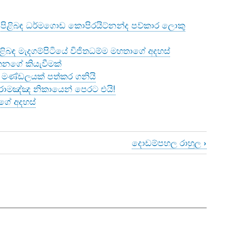
පිළිබඳ ධර්මගොඩ කොපිරයිට්නන්ද පව්කාර ලොකු
ළිබඳ මැදගම්පිටියේ විජිතධම්ම මහතාගේ අදහස්
රතනගේ කියැවීමක්
මණ්ඩලයක් පත්කර ගනියි
ක් රාමඤ්ඤ නිකායෙන් පෙරට එයි!
ිගේ අදහස්
දොඩම්පහල රාහුල
›