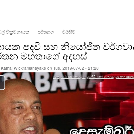
Skip
to
main
content
ල් වික්‍රමනායක
පරිත්‍යාග
විමසීම්
යක පදවි සහ නියෝජිත වර්ගවාදය
රතන මහතාගේ අදහස්
y
Kamal Wickramanayake
on
Tue, 2019/07/02 - 21:28