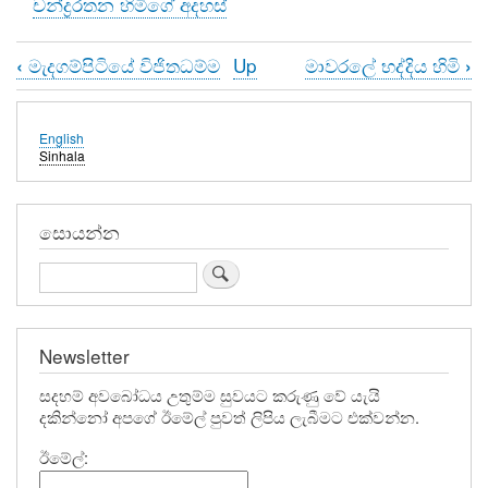
චන්ද්‍රරතන හිමිගේ අදහස්
මැදගම්පිටියේ විජිතධම්ම
Up
මාවරලේ භද්දිය හිමි
‹
›
Book
traversal
English
links
Sinhala
for
ධර්ම
සොයන්න
විකෘතිකයින්
Search
හමුවේ
මහානායක
Newsletter
පදවි
සදහම් අවබෝධය උතුම්ම සුවයට කරුණු වේ යැයි
දරන්නන්ගේ
දකින්නෝ අපගේ ඊමේල් පුවත් ලිපිය ලැබීමට එක්වන්න.
ක්‍රියාකලාපය
ඊමේල්: