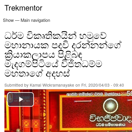
Skip
Trekmentor
to
main
Show — Main navigation
Main
content
navigation
ධර්ම විකෘතිකයින් හමුවේ
නිවස
ත්‍රිපිටකය
නවතම ලිපි
අඳුරෙන් එළියට
කමල් වික්‍රමනායක
පරිත්‍යාග
විමසීම්
මහානායක පදවි දරන්නන්ගේ
ක්‍රියාකලාපය පිළිබඳ
මැදගම්පිටියේ විජිතධම්ම
මහතාගේ අදහස්
Submitted by
Kamal Wickramanayake
on
Fri, 2020/04/03 - 09:40