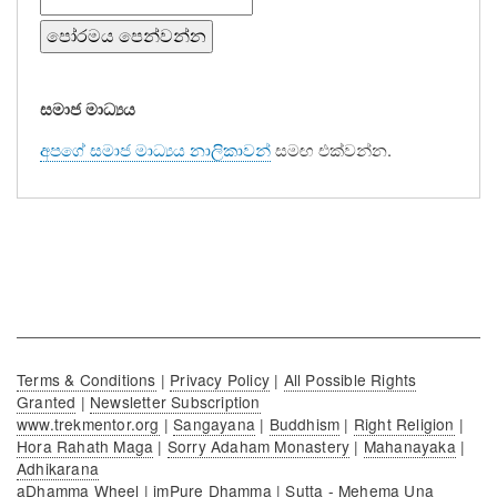
පිළිබඳ
මැදගම්පිටියේ
විජිතධම්ම
සමාජ මාධ්‍යය
මහතාගේ
අදහස්
අපගේ සමාජ මාධ්‍යය නාලිකාවන්
සමඟ එක්වන්න.
Terms & Conditions
|
Privacy Policy
|
All Possible Rights
Granted
|
Newsletter Subscription
www.trekmentor.org
|
Sangayana
|
Buddhism
|
Right Religion
|
Hora Rahath Maga
|
Sorry Adaham Monastery
|
Mahanayaka
|
Adhikarana
aDhamma Wheel
|
imPure Dhamma
|
Sutta - Mehema Una