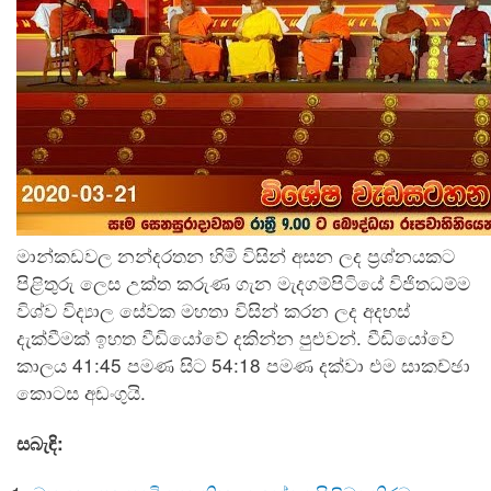
මාන්කඩවල නන්දරතන හිමි විසින් අසන ලද ප්‍රශ්නයකට
පිළිතුරු ලෙස උක්ත කරුණ ගැන මැදගම්පිටියේ විජිතධම්ම
විශ්ව විද්‍යාල සේවක මහතා විසින් කරන ලද අදහස්
දැක්වීමක් ඉහත වීඩියෝවේ දකින්න පුළුවන්. වීඩියෝවේ
කාලය 41:45 පමණ සිට 54:18 පමණ දක්වා එම සාකච්ඡා
කොටස අඩංගුයි.
සබැඳි: