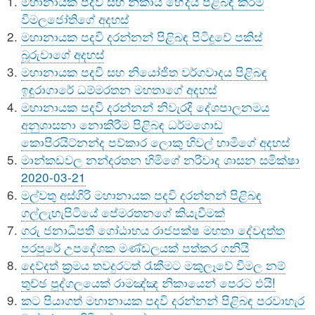
මහානායක පදවි සහ නිකාය භේදය පිළිබඳ කිරම
විමලජෝතිගේ අදහස්
මහානායක පදවි දරන්නන් පිළිබඳ පිටිදූවේ පකිස්
බූරුවාගේ අදහස්
මහානායක පදවි සහ නියෝජිත වර්ගවාදය පිළිබඳ
ඉඳුරාගාරේ ධම්මරතන මහතාගේ අදහස්
මහානායක පදවි දරන්නන් නිවැරදි දේශපාලනමය
අනුශාසනා නොකිරීම පිළිබඳ ධර්මගොඩ
කොපිරයිට්නන්ද පව්කාර ලොකු හිවල් හාමිගේ අදහස්
මාන්කඩවල නන්දරතන හිමිගේ නරිවාද ශාසන සමික්ෂා
2020-03-21
මල්වතු අස්ගිරි මහානායක පදවි දරන්නන් පිළිබඳ
ගල්ලැහැපිටියේ පේමරතනගේ කියැවීමක්
ගරු ජනාධිපති ගෝඨාභය රාජපක්ෂ මහතා දේවදත්ත
පරපුරේ උපදේශක මණ්ඩලයක් පත්කර ගනියි
දෙව්දත් ක්‍රමය තවදුරටත් රැකීමට මකුලෑවේ විමල නම්
තුච්ඡ පුද්ගලයෙක් රාමඤ්ඤ නිකායෙන් පෙරට එයි!
කට පියාගත් මහානායක පදවි දරන්නන් පිළිබඳ පරවාහැර